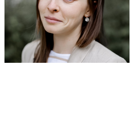
Саша Скробан
- автор художественной терапии,
создатель центра психологической поддержки "Терапия
для взрослых", известный блогер, крупный
популяризатор психологии и гуманной педагогики,
приёмная мама, попечитель инновационного
благотворительного проекта "СвободаЦентр", серийный
предприниматель в социально ответственном сегменте